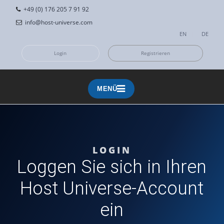
+49 (0) 176 205 7 91 92
info@host-universe.com
EN
|
DE
Login
Registrieren
MENÜ
MENÜ
LOGIN
Loggen Sie sich in Ihren
Host Universe-Account
ein