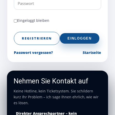
Eingeloggt bleiben
REGISTRIEREN
EINLOGGEN
Passwort vergessen?
Startseite
Nehmen Sie Kontakt auf
Keine Hotline, kein Ticketsystem. Sie schildern
kurz Ihr Problem – ich sage Ihnen ehrlich, wie wir
es lösen.
Direkter Ansprechpartner – kein